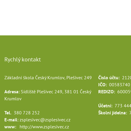
Rychlý kontakt
Základní škola Český Krumlov, Plešivec 249
Číslo účtu:
2120
IČO:
00583740
Adresa:
Sídliště Plešivec 249, 381 01 Český
REDIZO:
60005
Krumlov
Účetní:
773 444
Tel.
380 728 252
Školní jídelna:
7
E-mail:
zsplesivec@zsplesivec.cz
www:
http://www.zsplesivec.cz