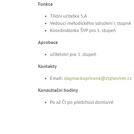
Funkce
Třídní učitelka 5.A
Vedoucí metodického sdružení I. stupně
Koordinátorka ŠVP pro 1. stupeň
Aprobace
učitelství pro 1. stupeň
Kontakty
Email:
dagmar.koprivova@zsplesivec.cz
Konzultační hodiny
Po až Čt po předchozí domluvě