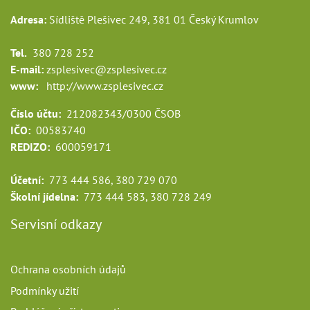
Adresa:
Sídliště Plešivec 249, 381 01 Český Krumlov
Tel.
380 728 252
E-mail:
zsplesivec@zsplesivec.cz
www:
http://www.zsplesivec.cz
Číslo účtu:
212082343/0300 ČSOB
IČO:
00583740
REDIZO:
600059171
Účetní:
773 444 586, 380 729 070
Školní jídelna:
773 444 583, 380 728 249
Servisní odkazy
Ochrana osobních údajů
Podmínky užití