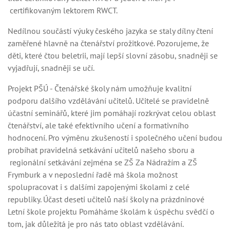
certifikovaným lektorem RWCT.
Nedílnou součástí výuky českého jazyka se staly dílny čtení
zaměřené hlavně na čtenářství prožitkové. Pozorujeme, že
děti, které čtou beletrii, mají lepší slovní zásobu, snadněji se
vyjadřují, snadněji se učí.
Projekt PŠÚ - Čtenářské školy nám umožňuje kvalitní
podporu dalšího vzdělávání učitelů. Učitelé se pravidelně
účastní seminářů, které jim pomáhají rozkrývat celou oblast
čtenářství, ale také efektivního učení a formativního
hodnocení. Pro výměnu zkušeností i společného učení budou
probíhat pravidelná setkávání učitelů našeho sboru a
regionální setkávání zejména se ZŠ Za Nádražím a ZŠ
Frymburk a v neposlední řadě má škola možnost
spolupracovat i s dalšími zapojenými školami z celé
republiky. Účast deseti učitelů naší školy na prázdninové
Letní škole projektu Pomáháme školám k úspěchu svědčí o
tom, jak důležitá je pro nás tato oblast vzdělávání.