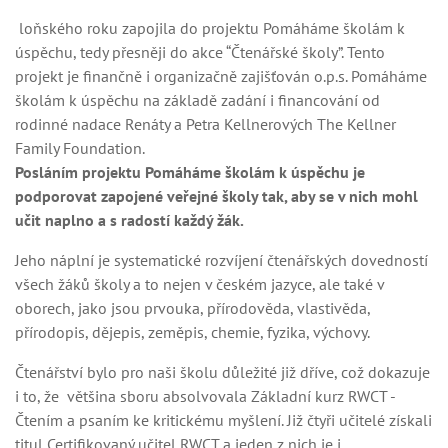
loňského roku zapojila do projektu Pomáháme školám k
úspěchu, tedy přesněji do akce “Čtenářské školy”. Tento
projekt je finančně i organizačně zajišťován o.p.s. Pomáháme
školám k úspěchu na základě zadání i financování od
rodinné nadace Renáty a Petra Kellnerových The Kellner
Family Foundation.
Posláním projektu Pomáháme školám k úspěchu je
podporovat zapojené veřejné školy tak, aby se v nich mohl
učit naplno a s radostí každý žák.
Jeho náplní je systematické rozvíjení čtenářských dovedností
všech žáků školy a to nejen v českém jazyce, ale také v
oborech, jako jsou prvouka, přírodověda, vlastivěda,
přírodopis, dějepis, zeměpis, chemie, fyzika, výchovy.
Čtenářství bylo pro naši školu důležité již dříve, což dokazuje
i to, že většina sboru absolvovala Základní kurz RWCT -
Čtením a psaním ke kritickému myšlení. Již čtyři učitelé získali
titul Certifikovaný učitel RWCT a jeden z nich je i