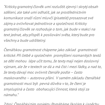
“Kriticky gramotný člověk umí rozluštit zjevný i skrytý obsah
sdělení, ale také umí odhalit, jak se prostřednictvím
komunikace snaží různí mluvčí (pisatelé) prosazovat své
zájmy a ovlivňovat jednotlivce a společnost. Kriticky
gramotný člověk se rozhoduje o tom, jak bude v reakci na
text jednat, aby přispěl k posilování světa, který bude pro
všechny a bude udržitelný.
Čtenářskou gramotnost chápeme jako základ gramotnosti
kritické. Při četbě a společném promýšlení rozmanitých textů
se děti mohou lépe učit tomu, že texty mají nejen doslovný
význam, ale že v textech se dá a má číst i mezi řádky, a nad to,
že texty dávají moc ovlivnit čtenáře podle – často
maskovaného – autorova přání. V samém základu čtenářské
gramotnosti musí být pevná důvěra v to, že čtení je
smysluplná a často obohacující činnost, která stojí za
námahu.”
Zdroj: Čtenářský tým projektu Pomáháme školám k úspěchu,