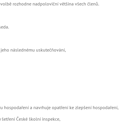
o volbě rozhodne nadpoloviční většina všech členů.
seda.
k jeho následnému uskutečňování,
oru hospodaření a navrhuje opatření ke zlepšení hospodaření,
 šetření České školní inspekce,