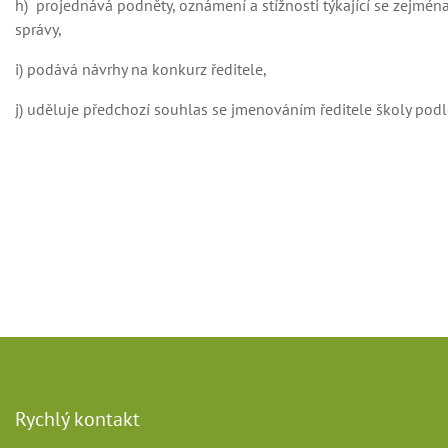
h) projednává podněty, oznámení a stížnosti týkající se zejmén
správy,
i) podává návrhy na konkurz ředitele,
j) uděluje předchozí souhlas se jmenováním ředitele školy pod
Rychlý kontakt