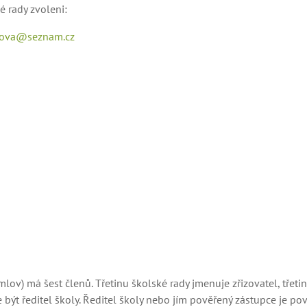
 rady zvoleni:
lova@seznam.cz
v) má šest členů. Třetinu školské rady jmenuje zřizovatel, třetinu
ýt ředitel školy. Ředitel školy nebo jím pověřený zástupce je pov