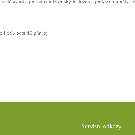
a vzdělávání a poskytování školských služeb a podává podněty a oz
le
§
166 odst. 10 pím. b).
Servisní odkazy