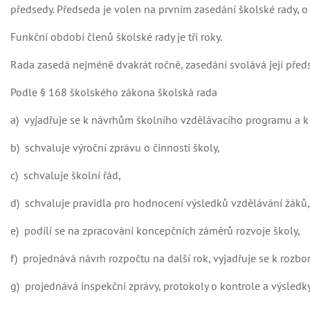
předsedy. Předseda je volen na prvním zasedání školské rady, 
Funkční období členů školské rady je tři roky.
Rada zasedá nejméně dvakrát ročně, zasedání svolává její před
Podle § 168 školského zákona školská rada
a) vyjadřuje se k návrhům školního vzdělávacího programu a 
b) schvaluje výroční zprávu o činnosti školy,
c) schvaluje školní řád,
d) schvaluje pravidla pro hodnocení výsledků vzdělávání žáků,
e) podílí se na zpracování koncepčních záměrů rozvoje školy,
f) projednává návrh rozpočtu na další rok, vyjadřuje se k rozb
g) projednává inspekční zprávy, protokoly o kontrole a výsledky