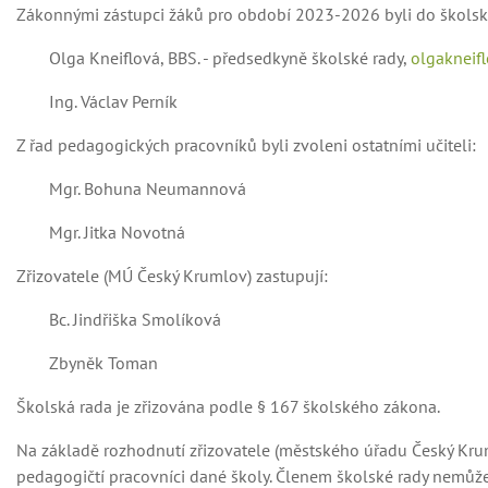
Zákonnými zástupci žáků pro období 2023-2026 byli do školské
Olga Kneiflová, BBS. - předsedkyně školské rady,
olgakneif
Ing. Václav Perník
Z řad pedagogických pracovníků byli zvoleni ostatními učiteli:
Mgr. Bohuna Neumannová
Mgr. Jitka Novotná
Zřizovatele (MÚ Český Krumlov) zastupují:
Bc. Jindřiška Smolíková
Zbyněk Toman
Školská rada je zřizována podle § 167 školského zákona.
Na základě rozhodnutí zřizovatele (městského úřadu Český Krumlo
pedagogičtí pracovníci dané školy. Členem školské rady nemůže b