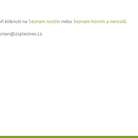
ři kliknutí na
Seznam rostlin
nebo
Seznam hornin a nerostů
.
orian@zsplesivec.cz
.