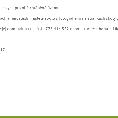
ypických pro obě chráněná území.
ch a nerostech najdete spolu s fotografiemi na stránkách školy p
ej domluvit na tel. čísle 773 444 582 nebo na adrese
bohumil.fl
017