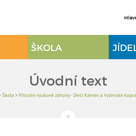
Hlav
ŠKOLA
JÍDE
Úvodní text
>
Škola
>
Přírodní výukové záhony - Dívčí Kámen a Vyšenské kopc