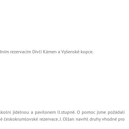
odním rezervacím Dívčí Kámen a Vyšenské kopce.
olní jídelnou a pavilonem II.stupně. O pomoc jsme požádali
mé českokrumlovské rezervace. J. Olšan navrhl druhy vhodné pro