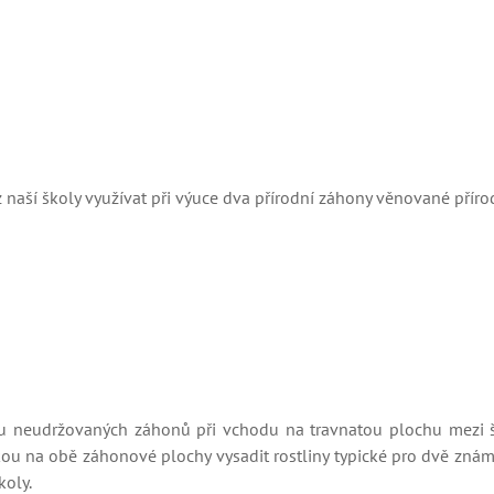
naší školy využívat při výuce dva přírodní záhony věnované přír
u neudržovaných záhonů při vchodu na travnatou plochu mezi šk
kou na obě záhonové plochy vysadit rostliny typické pro dvě zná
koly.