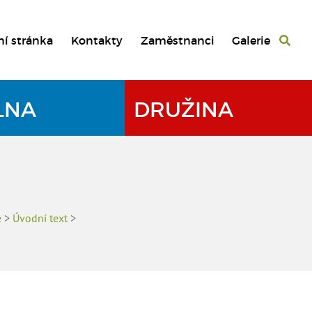
ní stránka
Kontakty
Zaměstnanci
Galerie
LNA
DRUŽINA
e
>
Úvodní text
>