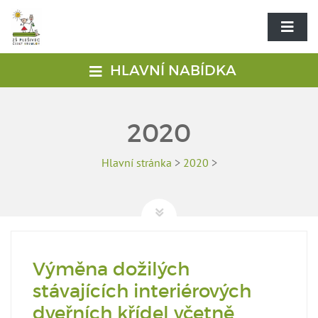
HLAVNÍ NABÍDKA
2020
Hlavní stránka
>
2020
>
Výměna dožilých
stávajících interiérových
dveřních křídel včetně