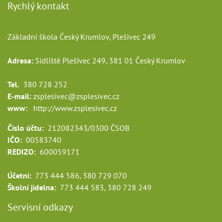
Rychlý kontakt
Základní škola Český Krumlov, Plešivec 249
Adresa:
Sídliště Plešivec 249, 381 01 Český Krumlov
Tel.
380 728 252
E-mail:
zsplesivec@zsplesivec.cz
www:
http://www.zsplesivec.cz
Číslo účtu:
212082343/0300 ČSOB
IČO:
00583740
REDIZO:
600059171
Účetní:
773 444 586, 380 729 070
Školní jídelna:
773 444 583, 380 728 249
Servisní odkazy