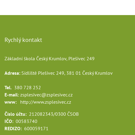
Rychlý kontakt
Základní škola Český Krumlov, Plešivec 249
Adresa:
Sídliště Plešivec 249, 381 01 Český Krumlov
Tel.
380 728 252
E-mail:
zsplesivec@zsplesivec.cz
www:
http://www.zsplesivec.cz
Číslo účtu:
212082343/0300 ČSOB
IČO:
00583740
REDIZO:
600059171