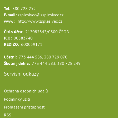
Tel.
380 728 252
E-mail:
zsplesivec@zsplesivec.cz
www:
http://www.zsplesivec.cz
Číslo účtu:
212082343/0300 ČSOB
IČO:
00583740
REDIZO:
600059171
Účetní:
773 444 586, 380 729 070
Školní jídelna:
773 444 583, 380 728 249
Servisní odkazy
Ochrana osobních údajů
Podmínky užití
Prohlášení přístupnosti
RSS