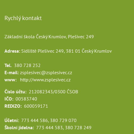
Rychlý kontakt
Základní škola Český Krumlov, Plešivec 249
Adresa:
Sídliště Plešivec 249, 381 01 Český Krumlov
Tel.
380 728 252
E-mail:
zsplesivec@zsplesivec.cz
www:
http://www.zsplesivec.cz
Číslo účtu:
212082343/0300 ČSOB
IČO:
00583740
REDIZO:
600059171
Účetní:
773 444 586, 380 729 070
Školní jídelna:
773 444 583, 380 728 249