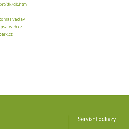
brt/dk/dk.htm
/
tomas.vaclav
kpsatweb.cz
ark.cz
Servisní odkazy