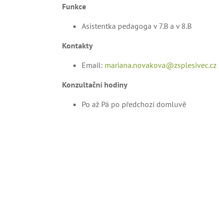
F
unkce
Asistentka pedagoga v 7.B a v 8.B
Kontakty
Email:
mariana.novakova@zsplesivec.cz
Konzultační hodiny
Po až Pá po předchozí domluvě