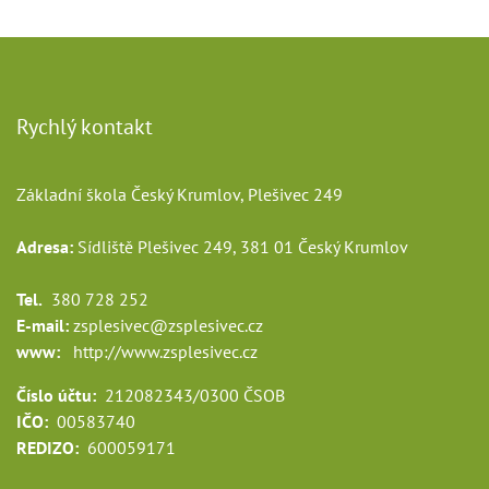
Rychlý kontakt
Základní škola Český Krumlov, Plešivec 249
Adresa:
Sídliště Plešivec 249, 381 01 Český Krumlov
Tel.
380 728 252
E-mail:
zsplesivec@zsplesivec.cz
www:
http://www.zsplesivec.cz
Číslo účtu:
212082343/0300 ČSOB
IČO:
00583740
REDIZO:
600059171