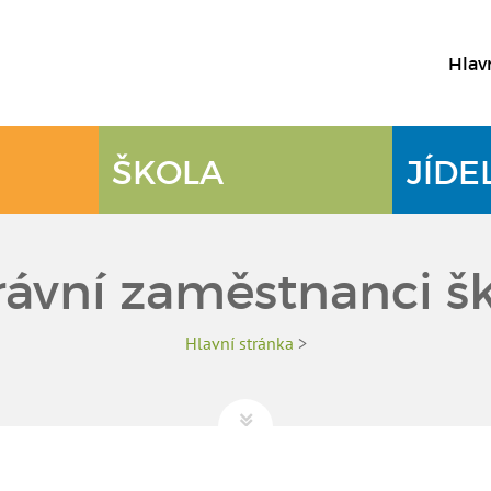
Hlav
ŠKOLA
JÍDE
ávní zaměstnanci š
Hlavní stránka
>