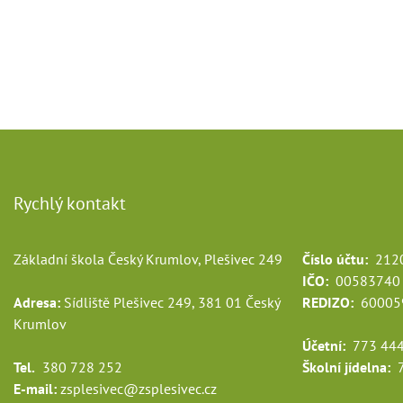
Rychlý kontakt
Základní škola Český Krumlov, Plešivec 249
Číslo účtu:
2120
IČO:
00583740
Adresa:
Sídliště Plešivec 249, 381 01 Český
REDIZO:
60005
Krumlov
Účetní:
773 444
Tel.
380 728 252
Školní jídelna:
7
E-mail:
zsplesivec@zsplesivec.cz