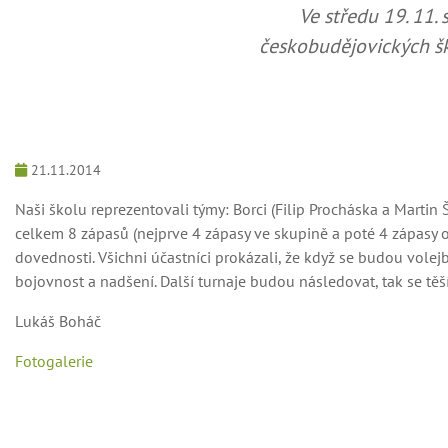
Ve středu 19. 11. 
českobudějovických šk
21.11.2014
Naši školu reprezentovali týmy: Borci (Filip Procháska a Martin 
celkem 8 zápasů (nejprve 4 zápasy ve skupině a poté 4 zápasy o 
dovednosti. Všichni účastníci prokázali, že když se budou vole
bojovnost a nadšení. Další turnaje budou následovat, tak se těší
Lukáš Boháč
Fotogalerie