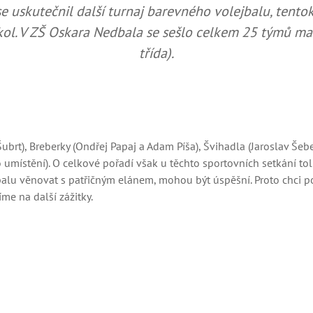
se uskutečnil další turnaj barevného volejbalu, tento
ol. V ZŠ Oskara Nedbala se sešlo celkem 25 týmů malý
třída).
Šubrt), Breberky (Ondřej Papaj a Adam Píša), Švihadla (Jaroslav Še
umístění). O celkové pořadí však u těchto sportovních setkání tol
jbalu věnovat s patřičným elánem, mohou být úspěšní. Proto chci 
me na další zážitky.