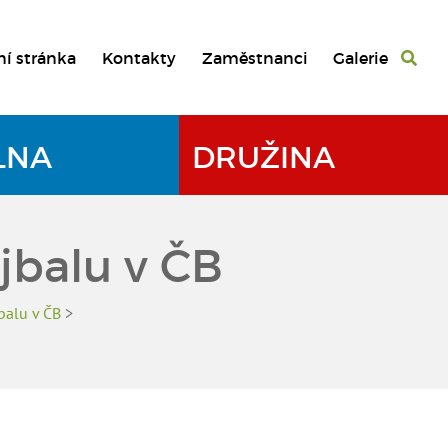
ní stránka
Kontakty
Zaměstnanci
Galerie
LNA
DRUŽINA
jbalu v ČB
balu v ČB
>