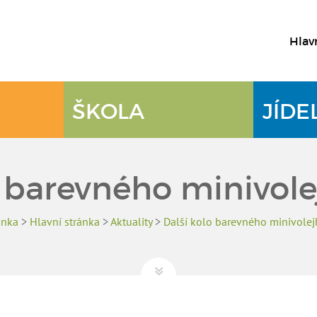
Hlav
ŠKOLA
JÍDE
o barevného minivole
ánka
>
Hlavní stránka
>
Aktuality
>
Další kolo barevného minivolej