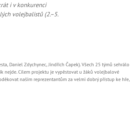
krát i v konkurenci
ch volejbalistů (2.–5.
besta, Daniel Zdychynec, Jindřich Čapek). Všech 25 týmů sehrálo
ik nejde. Cílem projektu je vypěstovat u žáků volejbalové
poděkovat našim reprezentantům za velmi dobrý přístup ke hře,