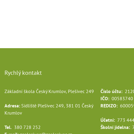
Rychlý kontakt
Základní škola Český Krumlov, Plešivec 249
Číslo účtu:
2120
IČO:
00583740
Adresa:
Sídliště Plešivec 249, 381 01 Český
REDIZO:
60005
Krumlov
Účetní:
773 444
Tel.
380 728 252
Školní jídelna:
7