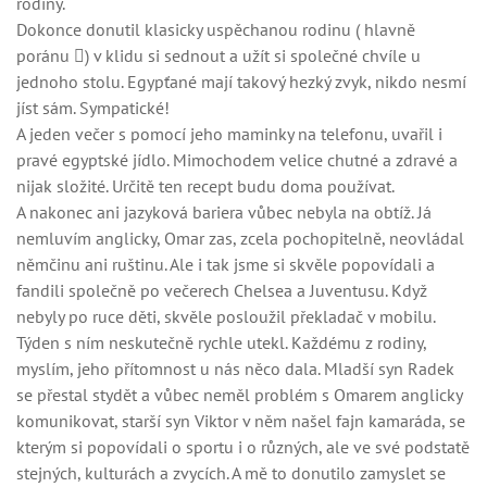
rodiny.
Dokonce donutil klasicky uspěchanou rodinu ( hlavně
poránu ) v klidu si sednout a užít si společné chvíle u
jednoho stolu. Egypťané mají takový hezký zvyk, nikdo nesmí
jíst sám. Sympatické!
A jeden večer s pomocí jeho maminky na telefonu, uvařil i
pravé egyptské jídlo. Mimochodem velice chutné a zdravé a
nijak složité. Určitě ten recept budu doma používat.
A nakonec ani jazyková bariera vůbec nebyla na obtíž. Já
nemluvím anglicky, Omar zas, zcela pochopitelně, neovládal
němčinu ani ruštinu. Ale i tak jsme si skvěle popovídali a
fandili společně po večerech Chelsea a Juventusu. Když
nebyly po ruce děti, skvěle posloužil překladač v mobilu.
Týden s ním neskutečně rychle utekl. Každému z rodiny,
myslím, jeho přítomnost u nás něco dala. Mladší syn Radek
se přestal stydět a vůbec neměl problém s Omarem anglicky
komunikovat, starší syn Viktor v něm našel fajn kamaráda, se
kterým si popovídali o sportu i o různých, ale ve své podstatě
stejných, kulturách a zvycích. A mě to donutilo zamyslet se