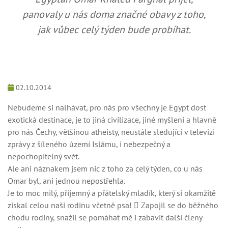
panovaly u nás doma značné obavy z toho,
jak vůbec celý týden bude probíhat.
02.10.2014
Nebudeme si nalhávat, pro nás pro všechny je Egypt dost
exotická destinace, je to jiná civilizace, jiné myšlení a hlavně
pro nás Čechy, většinou atheisty, neustále sledující v televizi
zprávy z šíleného území Islámu, i nebezpečný a
nepochopitelný svět.
Ale ani náznakem jsem nic z toho za celý týden, co u nás
Omar byl, ani jednou nepostřehla.
Je to moc milý, příjemný a přátelský mladík, který si okamžitě
získal celou naši rodinu včetně psa!  Zapojil se do běžného
chodu rodiny, snažil se pomáhat mě i zabavit další členy