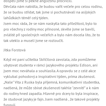
dospělí jsme si pěkně angličtinu procvičili.
Děvčata nám nabídla, že budou vařit večeře pro celou rodinu,
že se budou střídat, tak jsme si pochutnávali na asijských
lahůdkách téměř celý týden.
Jsem moc ráda, že se nám naskytla tato příležitost, bylo to
pro všechny z rodiny moc přínosné, skvěle jsme se bavili,
zvláště při společných večeřích a bylo nám docela líto, že to
tak uteklo a museli jsme se rozloučit.
Jitka Forstová
Když mi paní učitelka Skříčilová zavolala, zda pomůžeme
ubytovat studenta v rámci jazykového projektu Edison, ani
jsem moc neváhala a souhlasila. A opravdu se z celé akce
vyklubal pohodový a inspirativní týden, prima zkušenost.
„Naše" Vita z Ruska byla příjemná, komunikativní studentka,
nadšená, že může sbírat zkušenosti takhle "zevnitř" a k nám
do rodiny hned zapadla. Hlavně pro dcery to byla inspirace,
že studovat jazyky je fajn. Jsem nadšená , že takové projekty
fungují.