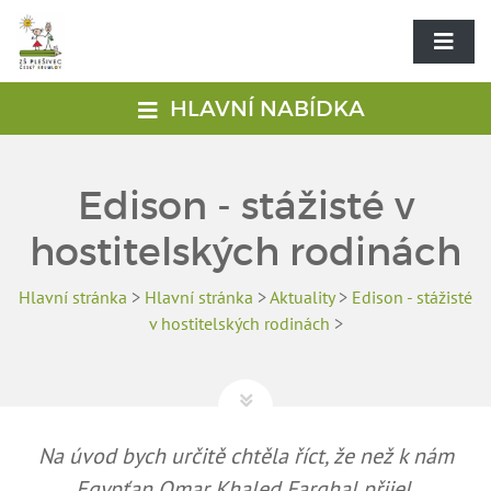
HLAVNÍ NABÍDKA
Edison - stážisté v
hostitelských rodinách
Hlavní stránka
>
Hlavní stránka
>
Aktuality
>
Edison - stážisté
v hostitelských rodinách
>
Na úvod bych určitě chtěla říct, že než k nám
Egypťan Omar Khaled Farghal přijel,