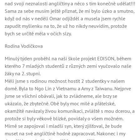
nad svojí neznalostí angličtiny a něco s tím konečně udělat!!!
Sama za sebe musím ještě přiznat, že mi bylo úzko a smutno,
když od nás v neděli Omar odjížděl a musela jsem rychle
zapudit myšlenku na to, že už ho nikdy neuvidím, protože
bych se určitě měla v očích slzy.
Rodina Vodičkova
Minulý týden proběhl na naší škole projekt EDISON, během
kterého 7 mladých studentů z různých zemí vyučovalo naše
žáky na 2. stupni.
Měli jsme s rodinou možnost hostit 2 studentky v našem
domě. Byla to Ngo Lin z Vietnamu a Amy z Taiwanu. Nejprve
jsme se všichni obávali, jak to zvládneme, ale brzy se
ukázalo, že zbytečně. Obě byly moc milé a přátelské,
okamžitě navázaly živou komunikaci, zvláště s mou dcerou, a
protože si byly věkově blízké, povídaly o všem možném.
Mírně se zapojoval i mladší syn, který zjišťoval, že bude
muset na své angličtině hodně zapracovat. Nakonec i my