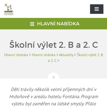
HLAVNÍ NABÍDKA
Školní výlet 2. B a 2. C
Hlavní stránka
>
Hlavní stránka
>
Aktuality
>
Školní výlet 2. B
a 2. C
>
Děti trávily několik velmi příjemných dní v
Hrdoňově v areálu hotelu Fontána. Program
výletu byl zaměřen na lidské smysly. Přálo