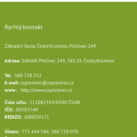
Rychlý kontakt
Základní škola Český Krumlov, Plešivec 249
Adresa:
Sídliště Plešivec 249, 381 01 Český Krumlov
Tel.
380 728 252
E-mail:
zsplesivec@zsplesivec.cz
www:
http://www.zsplesivec.cz
Číslo účtu:
212082343/0300 ČSOB
IČO:
00583740
REDIZO:
600059171
Účetní:
773 444 586, 380 729 070