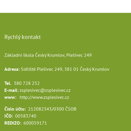
Rychlý kontakt
Základní škola Český Krumlov, Plešivec 249
Adresa:
Sídliště Plešivec 249, 381 01 Český Krumlov
Tel.
380 728 252
E-mail:
zsplesivec@zsplesivec.cz
www:
http://www.zsplesivec.cz
Číslo účtu:
212082343/0300 ČSOB
IČO:
00583740
REDIZO:
600059171