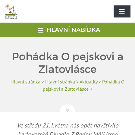
HLAVNÍ NABÍDKA
Pohádka O pejskovi a
Zlatovlásce
Hlavní stránka
>
Hlavní stránka
>
Aktuality
>
Pohádka O
pejskovi a Zlatovlásce
>
Ve středu 21. května nás opět navštívilo
karlovarské Divadlo Z Bedny. Měli jsme