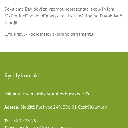
Děkujeme Davidovi za vzornou reprezentaci školy i všem
žákům, kteří se do přípravy a realizace Wellbeing Day aktivně
zapojili.
Cyril Přibyl - koordinátor školního parlamentu
Rychlý kontakt
Základní škola Český Krumlov, Plešivec 249
Adresa:
Sídliště Plešivec 249, 381 01 Český Krumlov
Tel.
380 728 252
E-mail:
zsplesivec@zsplesivec.cz