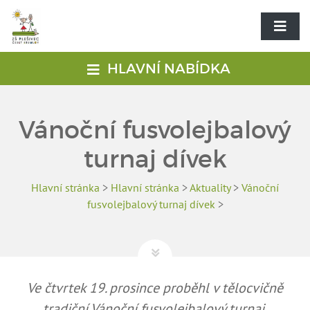
HLAVNÍ NABÍDKA
Vánoční fusvolejbalový
turnaj dívek
Hlavní stránka
>
Hlavní stránka
>
Aktuality
>
Vánoční
fusvolejbalový turnaj dívek
>
Ve čtvrtek 19. prosince proběhl v tělocvičně
tradiční Vánoční fusvolejbalový turnaj,