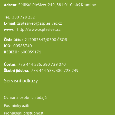
Adresa:
Sídliště Plešivec 249, 381 01 Český Krumlov
Tel.
380 728 252
E-mail:
zsplesivec@zsplesivec.cz
www:
http://www.zsplesivec.cz
Číslo účtu:
212082343/0300 ČSOB
IČO:
00583740
REDIZO:
600059171
Účetní:
773 444 586, 380 729 070
Školní jídelna:
773 444 583, 380 728 249
Servisní odkazy
Ochrana osobních údajů
Podmínky užití
Prohlášení přístupnosti