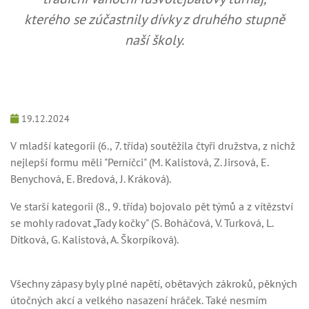
kterého se zúčastnily dívky z druhého stupně
naší školy.
19.12.2024
V mladší kategorii (6., 7. třída) soutěžila čtyři družstva, z nichž
nejlepší formu měli "Perníčci" (M. Kalistová, Z. Jirsová, E.
Benychová, E. Bredová, J. Kráková).
Ve starší kategorii (8., 9. třída) bojovalo pět týmů a z vítězství
se mohly radovat „Tady kočky" (S. Boháčová, V. Turková, L.
Dítková, G. Kalistová, A. Škorpíková).
Všechny zápasy byly plné napětí, obětavých zákroků, pěkných
útočných akcí a velkého nasazení hráček. Také nesmím