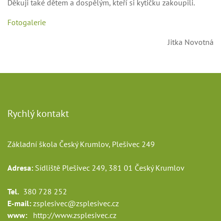
Děkuji také dětem a dospělým, kteří si kytičku zakoupili.
Fotogalerie
Jitka Novotná
Rychlý kontakt
Základní škola Český Krumlov, Plešivec 249
Adresa:
Sídliště Plešivec 249, 381 01 Český Krumlov
Tel.
380 728 252
E-mail:
zsplesivec@zsplesivec.cz
www:
http://www.zsplesivec.cz