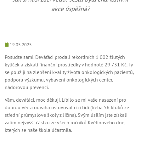
akce úspěšná?
19.05.2025
Posuďte sami. Deváťáci prodali rekordních 1 002 žlutých
kytiček a získali finanční prostředky v hodnotě 29 731 Kč. Ty
se použijí na zlepšení kvality života onkologických pacientů,
podporu výzkumu, vybavení onkologických center,
nádorovou prevenci.
Vám, deváťáci, moc děkuji. Líbilo se mi vaše nasazení pro
dobrou věc a odvaha oslovovat cizí lidi (třeba 56 kluků ze
střední průmyslové školy z Jičína). Svým úsilím jste získali
zatím nejvyšší částku ze všech ročníků Květinového dne,
kterých se naše škola účastnila.