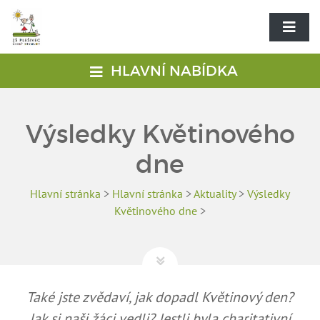
HLAVNÍ NABÍDKA
Výsledky Květinového
dne
Hlavní stránka
>
Hlavní stránka
>
Aktuality
>
Výsledky
Květinového dne
>
Také jste zvědaví, jak dopadl Květinový den?
Jak si naši žáci vedli? Jestli byla charitativní