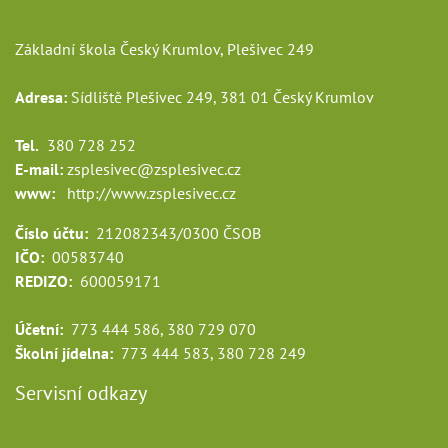
Základní škola Český Krumlov, Plešivec 249
Adresa:
Sídliště Plešivec 249, 381 01 Český Krumlov
Tel.
380 728 252
E-mail:
zsplesivec@zsplesivec.cz
www:
http://www.zsplesivec.cz
Číslo účtu:
212082343/0300 ČSOB
IČO:
00583740
REDIZO:
600059171
Účetní:
773 444 586, 380 729 070
Školní jídelna:
773 444 583, 380 728 249
Servisní odkazy