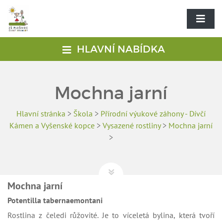
HLAVNÍ NABÍDKA
Mochna jarní
Hlavní stránka
>
Škola
>
Přírodní výukové záhony - Dívčí
Kámen a Vyšenské kopce
>
Vysazené rostliny
>
Mochna jarní
>
Mochna jarní
Potentilla tabernaemontani
Rostlina z čeledi růžovité. Je to víceletá bylina, která tvoří