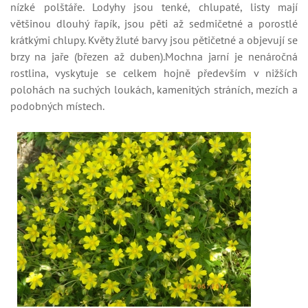
nízké polštáře. Lodyhy jsou tenké, chlupaté, listy mají
většinou dlouhý řapík, jsou pěti až sedmičetné a porostlé
krátkými chlupy. Květy žluté barvy jsou pětičetné a objevují se
brzy na jaře (březen až duben).Mochna jarní je nenáročná
rostlina, vyskytuje se celkem hojně především v nižších
polohách na suchých loukách, kamenitých stráních, mezích a
podobných místech.