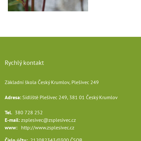
Rychlý kontakt
Základní škola Český Krumlov, Plešivec 249
Adresa:
Sídliště Plešivec 249, 381 01 Český Krumlov
Tel.
380 728 252
E-mail:
zsplesivec@zsplesivec.cz
www:
http://www.zsplesivec.cz
Číslo účtu:
212082343/0300 ČSOB