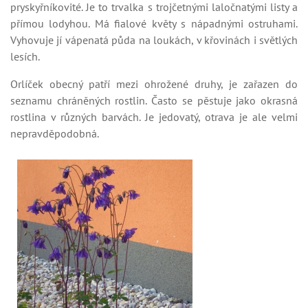
pryskyřníkovité. Je to trvalka s trojčetnými laločnatými listy a
přímou lodyhou. Má fialové květy s nápadnými ostruhami.
Vyhovuje jí vápenatá půda na loukách, v křovinách i světlých
lesích.
Orlíček obecný patří mezi ohrožené druhy, je zařazen do
seznamu chráněných rostlin. Často se pěstuje jako okrasná
rostlina v různých barvách. Je jedovatý, otrava je ale velmi
nepravděpodobná.