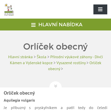
HLAVNÍ NABÍDKA
Orlíček obecný
Hlavní stránka
>
Škola
>
Přírodní výukové záhony - Dívčí
Kámen a Vyšenské kopce
>
Vysazené rostliny
>
Orlíček
obecný
>
Orlíček obecný
Aquilegia vulgaris
Je příbuzný s pryskyřníkem a patří tedy do čeledi