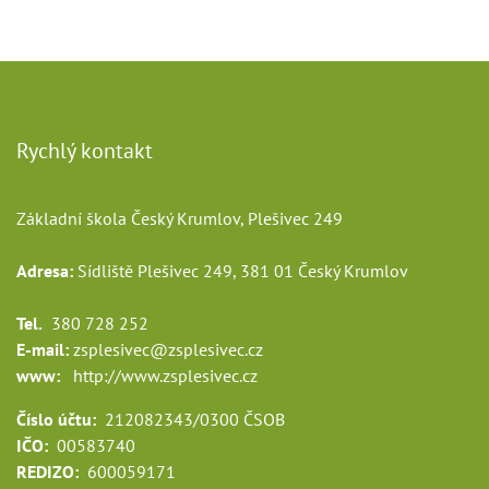
Rychlý kontakt
Základní škola Český Krumlov, Plešivec 249
Adresa:
Sídliště Plešivec 249, 381 01 Český Krumlov
Tel.
380 728 252
E-mail:
zsplesivec@zsplesivec.cz
www:
http://www.zsplesivec.cz
Číslo účtu:
212082343/0300 ČSOB
IČO:
00583740
REDIZO:
600059171