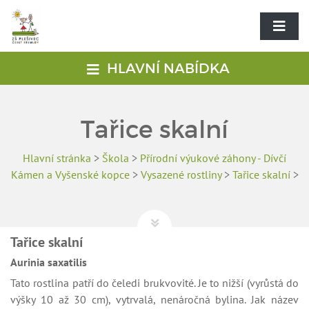
HLAVNÍ NABÍDKA
Tařice skalní
Hlavní stránka
>
Škola
>
Přírodní výukové záhony - Dívčí
Kámen a Vyšenské kopce
>
Vysazené rostliny
>
Tařice skalní
>
Tařice skalní
Aurinia saxatilis
Tato rostlina patří do čeledi brukvovité. Je to nižší (vyrůstá do
výšky 10 až 30 cm), vytrvalá, nenáročná bylina. Jak název