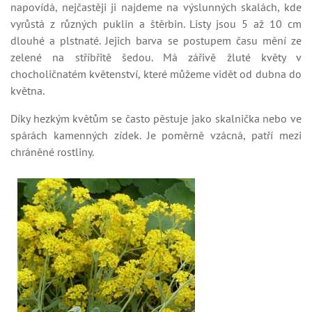
napovídá, nejčastěji ji najdeme na výslunných skalách, kde
vyrůstá z různých puklin a štěrbin. Listy jsou 5 až 10 cm
dlouhé a plstnaté. Jejich barva se postupem času mění ze
zelené na stříbřitě šedou. Má zářivě žluté květy v
chocholičnatém květenství, které můžeme vidět od dubna do
května.
Díky hezkým květům se často pěstuje jako skalnička nebo ve
spárách kamenných zídek. Je poměrně vzácná, patří mezi
chráněné rostliny.