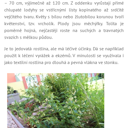
– 70 cm, výjimečně až 120 cm. Z oddenku vyrůstají přímé
chlupaté lodyhy se vstřícnými listy kopinatého až srdčitě
vejčitého tvaru. Květy s bílou nebo žlutobílou korunou tvoří
květenství, tzv. vrcholík. Plody jsou měchýřky. Tolita je
poměrně hojná, nejčastěji roste na suchých a travnatých
svazích s mělkou půdou.
Je to jedovatá rostlina, ale má léčivé účinky. Dá se například
použít k léčení vyrážek a ekzémů. V minulosti se využívala i
jako textilní rostlina pro dlouhá a pevná vlákna ve stonku.