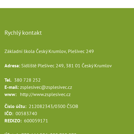
Rychlý kontakt
Základní škola Český Krumlov, Plešivec 249
Adresa:
Sídliště Plešivec 249, 381 01 Český Krumlov
Tel.
380 728 252
E-mail:
zsplesivec@zsplesivec.cz
www:
http://www.zsplesivec.cz
Číslo účtu:
212082343/0300 ČSOB
IČO:
00583740
REDIZO:
600059171