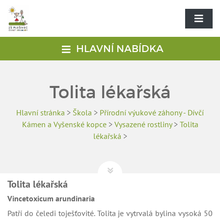
HLAVNÍ NABÍDKA
Tolita lékařská
Hlavní stránka
>
Škola
>
Přírodní výukové záhony - Dívčí
Kámen a Vyšenské kopce
>
Vysazené rostliny
>
Tolita
lékařská
>
Tolita lékařská
Vincetoxicum arundinaria
Patří do čeledi toješťovité. Tolita je vytrvalá bylina vysoká 50