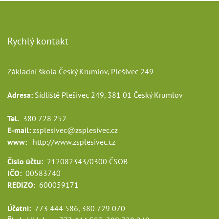
Rychlý kontakt
Základní škola Český Krumlov, Plešivec 249
Adresa:
Sídliště Plešivec 249, 381 01 Český Krumlov
Tel.
380 728 252
E-mail:
zsplesivec@zsplesivec.cz
www:
http://www.zsplesivec.cz
Číslo účtu:
212082343/0300 ČSOB
IČO:
00583740
REDIZO:
600059171
Účetní:
773 444 586, 380 729 070