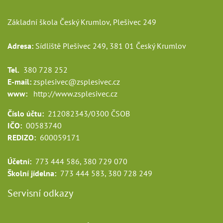
Základní škola Český Krumlov, Plešivec 249
Adresa:
Sídliště Plešivec 249, 381 01 Český Krumlov
Tel.
380 728 252
E-mail:
zsplesivec@zsplesivec.cz
www:
http://www.zsplesivec.cz
Číslo účtu:
212082343/0300 ČSOB
IČO:
00583740
REDIZO:
600059171
Účetní:
773 444 586, 380 729 070
Školní jídelna:
773 444 583, 380 728 249
Servisní odkazy