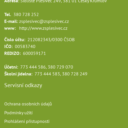
Adresa:
Sídliště Plešivec 249, 381 01 Český Krumlov
Tel.
380 728 252
E-mail:
zsplesivec@zsplesivec.cz
www:
http://www.zsplesivec.cz
Číslo účtu:
212082343/0300 ČSOB
IČO:
00583740
REDIZO:
600059171
Účetní:
773 444 586, 380 729 070
Školní jídelna:
773 444 583, 380 728 249
Servisní odkazy
Ochrana osobních údajů
Podmínky užití
Prohlášení přístupnosti