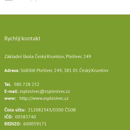
Rychlý kontakt
Základní škola Český Krumlov, Plešivec 249
Adresa:
Sídliště Plešivec 249, 381 01 Český Krumlov
Tel.
380 728 252
E-mail:
zsplesivec@zsplesivec.cz
www:
http://www.zsplesivec.cz
Číslo účtu:
212082343/0300 ČSOB
IČO:
00583740
REDIZO:
600059171