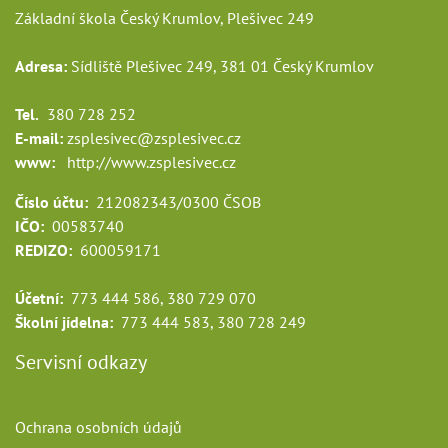
Základní škola Český Krumlov, Plešivec 249
Adresa:
Sídliště Plešivec 249, 381 01 Český Krumlov
Tel.
380 728 252
E-mail:
zsplesivec@zsplesivec.cz
www:
http://www.zsplesivec.cz
Číslo účtu:
212082343/0300 ČSOB
IČO:
00583740
REDIZO:
600059171
Účetní:
773 444 586, 380 729 070
Školní jídelna:
773 444 583, 380 728 249
Servisní odkazy
Ochrana osobních údajů