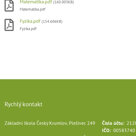
Matematika.pdf
(160.003KB)
Matematika.pdf
Fyzika.pdf
(154.606KB)
Fyzika.pdf
Rychlý kontakt
Základní škola Český Krumlov, Plešivec 249
Číslo účtu:
2120
IČO:
00583740