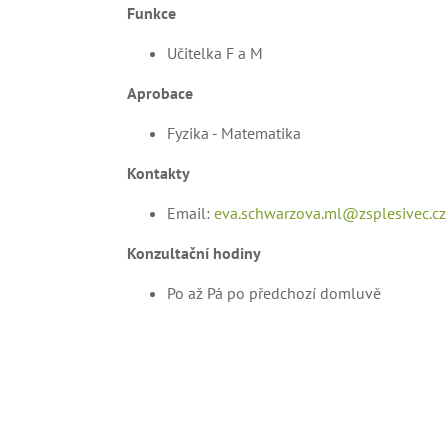
Funkce
Učitelka F a M
Aprobace
Fyzika - Matematika
Kontakty
Email:
eva.schwarzova.ml@zsplesivec.cz
Konzultační hodiny
Po až Pá po předchozí domluvě