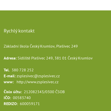
Rychlý kontakt
Základní škola Český Krumlov, Plešivec 249
Adresa:
Sídliště Plešivec 249, 381 01 Český Krumlov
Tel.
380 728 252
E-mail:
zsplesivec@zsplesivec.cz
www:
http://www.zsplesivec.cz
Číslo účtu:
212082343/0300 ČSOB
IČO:
00583740
REDIZO:
600059171