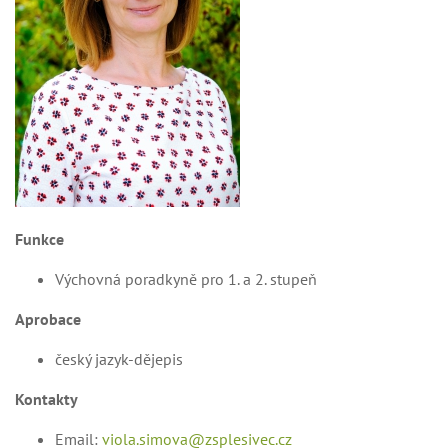
Funkce
Výchovná poradkyně pro 1. a 2. stupeň
Aprobace
český jazyk-dějepis
Kontakty
Email:
viola.simova@zsplesivec.cz