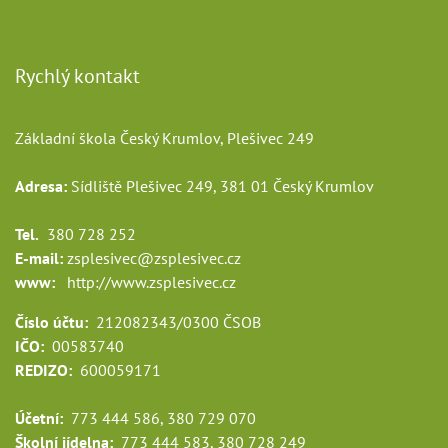
Rychlý kontakt
Základní škola Český Krumlov, Plešivec 249
Adresa:
Sídliště Plešivec 249, 381 01 Český Krumlov
Tel.
380 728 252
E-mail:
zsplesivec@zsplesivec.cz
www:
http://www.zsplesivec.cz
Číslo účtu:
212082343/0300 ČSOB
IČO:
00583740
REDIZO:
600059171
Účetní:
773 444 586, 380 729 070
Školní jídelna:
773 444 583, 380 728 249